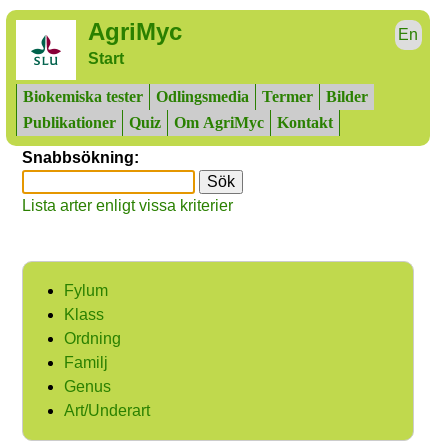
AgriMyc
En
Start
Biokemiska tester
Odlingsmedia
Termer
Bilder
Publikationer
Quiz
Om AgriMyc
Kontakt
Snabbsökning:
Lista arter enligt vissa kriterier
Fylum
Klass
Ordning
Familj
Genus
Art/Underart