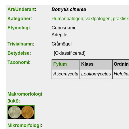
Art/Underart
:
Botrytis cinerea
Kategorier
:
Humanpatogen
;
växtpatogen
;
praktis
Etymologi
:
Genusnamn: .
Artepitet: .
Trivialnamn
:
Gråmögel
Betydelse
:
[Oklassificerad]
Taxonomi
:
Fylum
Klass
Ordni
Ascomycota
Leotiomycetes
Helotia
Makromorfologi
(lukt)
:
Mikromorfologi
: