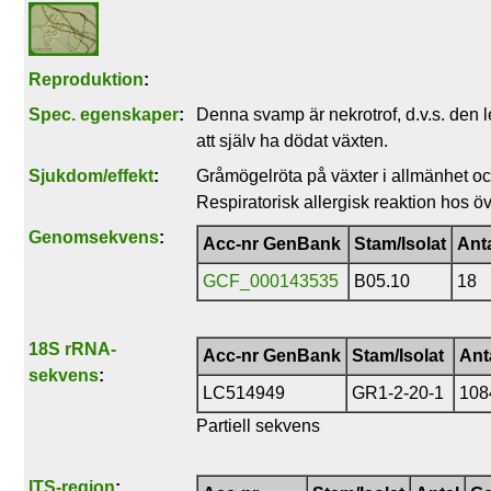
Reproduktion
:
Spec. egenskaper
:
Denna svamp är nekrotrof, d.v.s. den 
att själv ha dödat växten.
Sjukdom/effekt
:
Gråmögelröta på växter i allmänhet oc
Respiratorisk allergisk reaktion hos ö
Genomsekvens
:
Acc-nr GenBank
Stam/Isolat
Ant
GCF_000143535
B05.10
18
18S rRNA-
Acc-nr GenBank
Stam/Isolat
Ant
sekvens
:
LC514949
GR1-2-20-1
10
Partiell sekvens
ITS-region
: