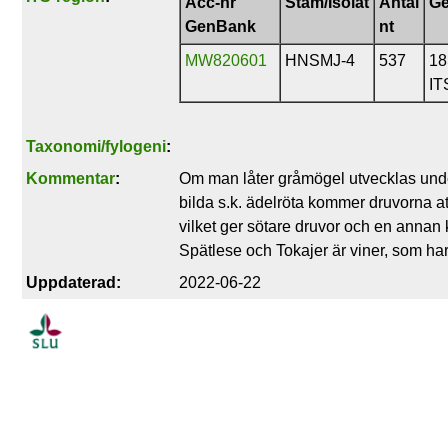
Acc-nr
Stam/Isolat
Antal
Ge
GenBank
nt
MW820601
HNSMJ-4
537
18
IT
Taxonomi/fylogeni
:
Kommentar
:
Om man låter gråmögel utvecklas unde
bilda s.k. ädelröta kommer druvorna a
vilket ger sötare druvor och en annan 
Spätlese och Tokajer är viner, som har t
Uppdaterad:
2022-06-22