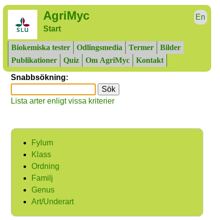
AgriMyc
En
Start
Biokemiska tester
Odlingsmedia
Termer
Bilder
Publikationer
Quiz
Om AgriMyc
Kontakt
Snabbsökning:
Lista arter enligt vissa kriterier
Fylum
Klass
Ordning
Familj
Genus
Art/Underart