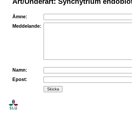
Art/Underart: Synchytrium endobio
Ämne:
Meddelande:
Namn:
Epost: